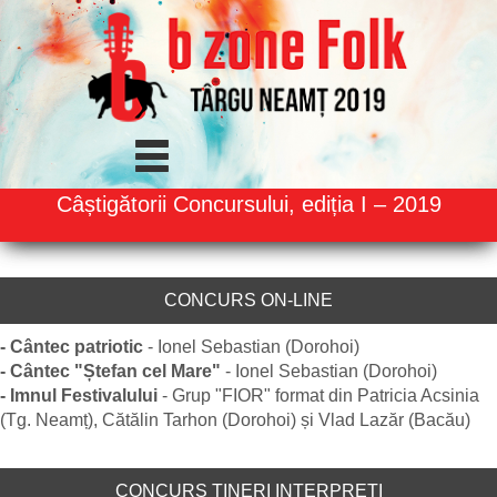
Câștigătorii Concursului, ediția I – 2019
CONCURS ON-LINE
- Cântec patriotic
- Ionel Sebastian (Dorohoi)
- Cântec "Ștefan cel Mare"
- Ionel Sebastian (Dorohoi)
- Imnul Festivalului
- Grup "FIOR" format din Patricia Acsinia
(Tg. Neamț), Cătălin Tarhon (Dorohoi) și Vlad Lazăr (Bacău)
CONCURS TINERI INTERPREȚI