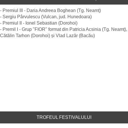
- Premiul III - Daria Andreea Boghean (Tg. Neamț)
- Sergiu Pârvulescu (Vulcan, jud. Hunedoara)
- Premiul II - Ionel Sebastian (Dorohoi)
- Premil I - Grup "FIOR" format din Patricia Acsinia (Tg. Neamț),
Cătălin Tarhon (Dorohoi) și Vlad Lazăr (Bacău)
TROFEUL FESTIVALULUI