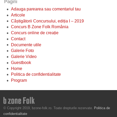
Pagini
Adauga parearea sau comentariul tau
Articole
Câștigătorii Concursului, ediția I – 2019
Concurs B Zone Folk România
Concurs online de creație
Contact
Documente utile
Galerie Foto
Galerie Video
Guestbook
Home
Politica de confidentialitate
Program
© Copyright 2019, bzone-folk.ro. Toate drepturile rezervate.
Politica de
confidentialitate